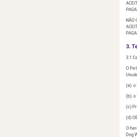
ACEI
PAGA
NÃO 
ACEI
PAGA
3. T
3.1 C
O Pet
Usuár
(a). 
(b). 
(c) P
(d) O
O her
Dog W