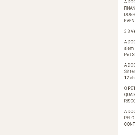
A DO
FINA
DOGH
EVEN
3.3 V
A DOG
além 
Pet S
A DOG
Sitte
12 ab
O PE
QUAI
RISC
A DO
PELO
CONT