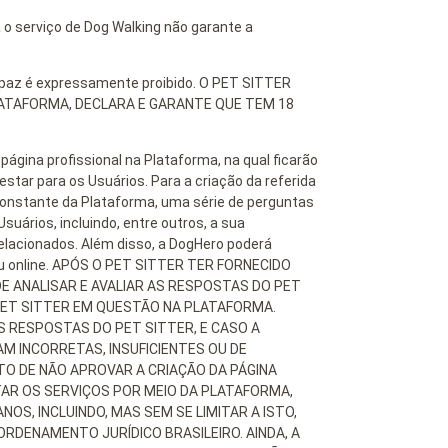
o serviço de Dog Walking não garante a
apaz é expressamente proibido. O PET SITTER
LATAFORMA, DECLARA E GARANTE QUE TEM 18
ágina profissional na Plataforma, na qual ficarão
estar para os Usuários. Para a criação da referida
onstante da Plataforma, uma série de perguntas
suários, incluindo, entre outros, a sua
 relacionados. Além disso, a DogHero poderá
 ou online. APÓS O PET SITTER TER FORNECIDO
E ANALISAR E AVALIAR AS RESPOSTAS DO PET
 PET SITTER EM QUESTÃO NA PLATAFORMA.
 RESPOSTAS DO PET SITTER, E CASO A
AM INCORRETAS, INSUFICIENTES OU DE
O DE NÃO APROVAR A CRIAÇÃO DA PÁGINA
STAR OS SERVIÇOS POR MEIO DA PLATAFORMA,
OS, INCLUINDO, MAS SEM SE LIMITAR A ISTO,
RDENAMENTO JURÍDICO BRASILEIRO. AINDA, A