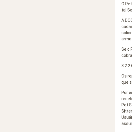
O Pet
tal S
A DOG
cadas
solic
armaz
Se o P
cobra
3.2.2
Os re
que s
Por e
receb
Pet S
Sitte
Usuár
assum