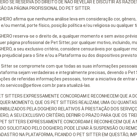
ERO SE RESERVA DO DIREITO DE NÃO REVELAR E DISCUTIR AS RAZÕ
ÇÃO DA PÁGINA PROFISSIONAL DO PET SITTER.
HERO afirma que nenhuma análise leva em consideração cor, gênero, po
a e/ou mental, porte físico, posição política e/ou religiosa ou qualquer t
HERO reserva-se o direito de, a qualquer momento e sem aviso prévio,
uer página profissional de Pet Sitter, por qualquer motivo, incluindo, m
HERO, a seu exclusivo critério, considere censuráveis por qualquer m
 prejudicial para o Site e/ou a Plataforma ou dos dispositivos previsto
 Sitter se compromete com que todas as suas informações pessoais i
ataforma sejam verdadeiras e integralmente precisas, devendo o Pet 
ações de referidas informações pessoais, tomar a iniciativa de entr
to.servicos@petlove.com.br para atualizá-las.
ET SITTERS EXPRESSAMENTE CONCORDAM E RECONHECEM QUE A DOGH
QUER MOMENTO, QUE OS PET SITTERS REALIZAM, UMA OU QUANTAS
ONIBILIZADOS PELA DOGHERO RELATIVOS À PRESTAÇÃO DOS SERVIÇO
ERO, A SEU EXCLUSIVO CRITÉRIO, DEFINIR O PRAZO PARA QUE OS T
 PET SITTERS EXPRESSAMENTE CONCORDAM E RECONHECEM QUE A N
DO SOLICITADO PELO DOGHERO, PODE LEVAR À SUSPENSÃO OU REMOÇ
ADASTRO NA PLATAFORMA, FICANDO O PET SITTER EM QUESTÃO, IMP