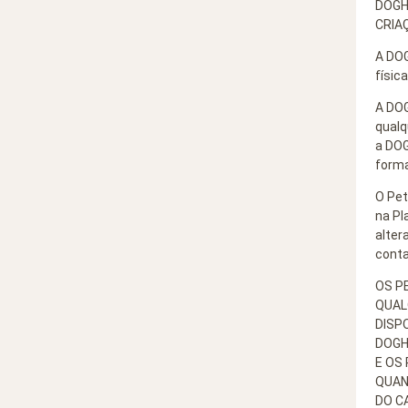
DOGH
CRIA
A DOG
físic
A DOG
qualq
a DOG
forma
O Pet
na Pl
alter
conta
OS P
QUAL
DISP
DOGH
E OS
QUAN
DO C