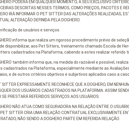
GHERO PODERÁ EM QUALQUER MOMENTO, A SEU EXCLUSIVO CRITÉRIO 
NCEIRAS DESCRITAS NESSES TERMOS, COMO PREÇOS, PACOTES E REP
ERO IRÁ INFORMAR O PET SITTER DAS ALTERAÇÕES REALIZADAS, 
TUAL ALTERAÇÃO DEFINIDA PELA DOGHERO.
erificação de usuários e serviços
HERO informa que realiza um rigoroso procedimento prévio de seleçã
de disponibilizar, aos Pet Sitters, treinamento chamado Escola de H
itters cadastrados na Plataforma, cabendo a estes realizar referido 
HERO também informa que, na medida do razoável e possível, realiza
rs cadastrados na Plataforma, especialmente mediante as Avaliações
aixo, e de outros critérios objetivos e subjetivos aplicados caso a caso
T SITTER EXPRESSAMENTE RECONHECE QUE A DOGHERO, EM NENHUMA
SQUER DOS USUÁRIOS CADASTRADOS NA PLATAFORMA. ASSIM SENDO,
O SE PRESTARÁ REFERIDOS SERVIÇOS AOS USUÁRIOS.
GHERO NÃO ATUA COMO SEGURADORA NA RELAÇÃO ENTRE O USUÁRIO 
 PET SITTER CRIA UMA RELAÇÃO CONTRATUAL EXCLUSIVAMENTE EN
RATADO, NÃO SENDO A DOGHERO PARTE EM REFERIDA RELAÇÃO.