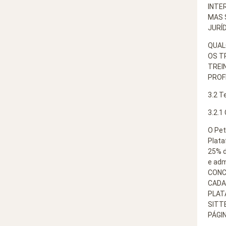
INTE
MAS 
JURÍD
QUAL
OS T
TREI
PROF
3.2 T
3.2.1
O Pet
Plata
25% d
e adm
CONC
CADA
PLAT
SITT
PÁGI