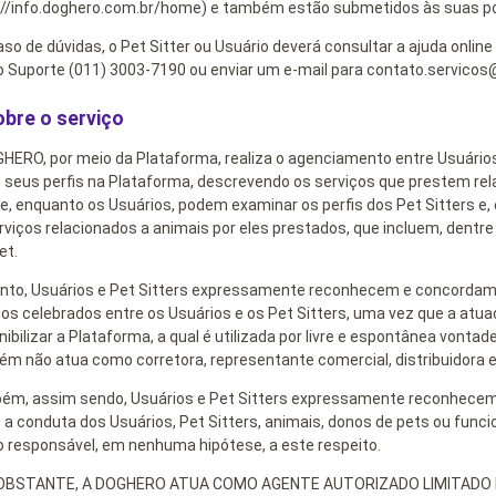
://info.doghero.com.br/home) e também estão submetidos às suas pol
so de dúvidas, o Pet Sitter ou Usuário deverá consultar a ajuda online 
 Suporte (011) 3003-7190 ou enviar um e-mail para contato.servicos
obre o serviço
HERO, por meio da Plataforma, realiza o agenciamento entre Usuários e
 seus perfis na Plataforma, descrevendo os serviços que prestem rel
te, enquanto os Usuários, podem examinar os perfis dos Pet Sitters e
rviços relacionados a animais por eles prestados, que incluem, dentre o
et.
nto, Usuários e Pet Sitters expressamente reconhecem e concordam
os celebrados entre os Usuários e os Pet Sitters, uma vez que a atu
nibilizar a Plataforma, a qual é utilizada por livre e espontânea vonta
m não atua como corretora, representante comercial, distribuidora 
m, assim sendo, Usuários e Pet Sitters expressamente reconhece
 a conduta dos Usuários, Pet Sitters, animais, donos de pets ou funci
 responsável, em nenhuma hipótese, a este respeito.
OBSTANTE, A DOGHERO ATUA COMO AGENTE AUTORIZADO LIMITADO D