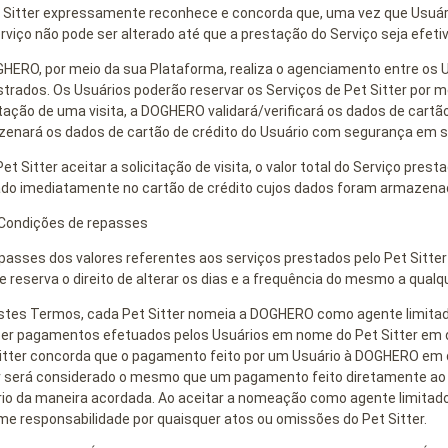
 Sitter expressamente reconhece e concorda que, uma vez que Usuár
erviço não pode ser alterado até que a prestação do Serviço seja efet
HERO, por meio da sua Plataforma, realiza o agenciamento entre os Us
trados. Os Usuários poderão reservar os Serviços de Pet Sitter por me
itação de uma visita, a DOGHERO validará/verificará os dados de cartã
enará os dados de cartão de crédito do Usuário com segurança em s
et Sitter aceitar a solicitação de visita, o valor total do Serviço presta
do imediatamente no cartão de crédito cujos dados foram armazenad
 Condições de repasses
passes dos valores referentes aos serviços prestados pelo Pet Sitt
e reserva o direito de alterar os dias e a frequência do mesmo a qua
stes Termos, cada Pet Sitter nomeia a DOGHERO como agente limitado
er pagamentos efetuados pelos Usuários em nome do Pet Sitter em d
itter concorda que o pagamento feito por um Usuário à DOGHERO em d
r será considerado o mesmo que um pagamento feito diretamente ao Pet
io da maneira acordada. Ao aceitar a nomeação como agente limitado
e responsabilidade por quaisquer atos ou omissões do Pet Sitter.