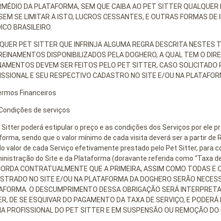
RMÉDIO DA PLATAFORMA, SEM QUE CAIBA AO PET SITTER QUALQUER I
SEM SE LIMITAR A ISTO, LUCROS CESSANTES, E OUTRAS FORMAS D
ICO BRASILEIRO.
QUER PET SITTER QUE INFRINJA ALGUMA REGRA DESCRITA NESTES T
REINAMENTOS DISPONIBILIZADOS PELA DOGHERO, A QUAL TEM O DIRE
NAMENTOS DEVEM SER FEITOS PELO PET SITTER, CASO SOLICITADO
ISSIONAL E SEU RESPECTIVO CADASTRO NO SITE E/OU NA PLATAFOR
ermos Financeiros
 Condições de serviços
 Sitter poderá estipular o preço e as condições dos Serviços por ele
forma, sendo que o valor mínimo de cada visita deverá ser a partir d
o valor de cada Serviço efetivamente prestado pelo Pet Sitter, para
inistração do Site e da Plataforma (doravante referida como “Taxa 
ORDA CONTRATUALMENTE QUE A PRIMEIRA, ASSIM COMO TODAS E Q
STRADO NO SITE E/OU NA PLATAFORMA DA DOGHERO SERÃO NECESSA
AFORMA. O DESCUMPRIMENTO DESSA OBRIGAÇÃO SERÁ INTERPRETA
ER, DE SE ESQUIVAR DO PAGAMENTO DA TAXA DE SERVIÇO, E PODER
NA PROFISSIONAL DO PET SITTER E EM SUSPENSÃO OU REMOÇÃO DO