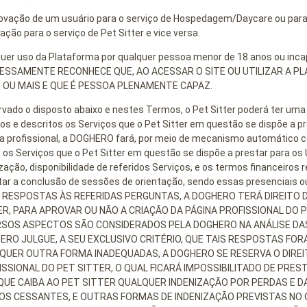
ovação de um usuário para o serviço de Hospedagem/Daycare ou para 
ação para o serviço de Pet Sitter e vice versa.
uer uso da Plataforma por qualquer pessoa menor de 18 anos ou inc
ESSAMENTE RECONHECE QUE, AO ACESSAR O SITE OU UTILIZAR A P
 OU MAIS E QUE É PESSOA PLENAMENTE CAPAZ.
vado o disposto abaixo e nestes Termos, o Pet Sitter poderá ter uma p
dos e descritos os Serviços que o Pet Sitter em questão se dispõe a pr
a profissional, a DOGHERO fará, por meio de mecanismo automático c
 os Serviços que o Pet Sitter em questão se dispõe a prestar para os U
ização, disponibilidade de referidos Serviços, e os termos financeiros
itar a conclusão de sessões de orientação, sendo essas presenciais
 RESPOSTAS ÀS REFERIDAS PERGUNTAS, A DOGHERO TERÁ DIREITO D
ER, PARA APROVAR OU NÃO A CRIAÇÃO DA PÁGINA PROFISSIONAL DO
RSOS ASPECTOS SÃO CONSIDERADOS PELA DOGHERO NA ANÁLISE DAS
ERO JULGUE, A SEU EXCLUSIVO CRITÉRIO, QUE TAIS RESPOSTAS FOR
QUER OUTRA FORMA INADEQUADAS, A DOGHERO SE RESERVA O DIREIT
ISSIONAL DO PET SITTER, O QUAL FICARÁ IMPOSSIBILITADO DE PRE
QUE CAIBA AO PET SITTER QUALQUER INDENIZAÇÃO POR PERDAS E DAN
OS CESSANTES, E OUTRAS FORMAS DE INDENIZAÇÃO PREVISTAS NO O