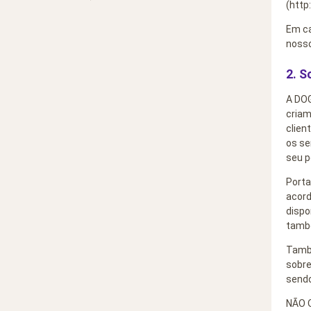
(http
Em ca
nosso
2. S
A DOG
criam
clien
os se
seu p
Porta
acord
dispo
també
També
sobre
sendo
NÃO 