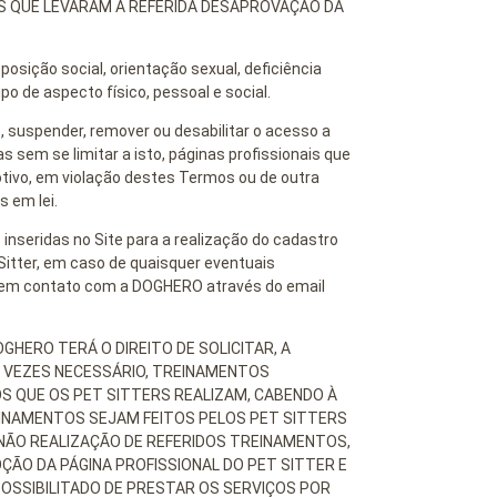
ES QUE LEVARAM A REFERIDA DESAPROVAÇÃO DA
sição social, orientação sexual, deficiência
ipo de aspecto físico, pessoal e social.
 suspender, remover ou desabilitar o acesso a
as sem se limitar a isto, páginas profissionais que
otivo, em violação destes Termos ou de outra
s em lei.
nseridas no Site para a realização do cadastro
Sitter, em caso de quaisquer eventuais
ar em contato com a DOGHERO através do email
ERO TERÁ O DIREITO DE SOLICITAR, A
 VEZES NECESSÁRIO, TREINAMENTOS
S QUE OS PET SITTERS REALIZAM, CABENDO À
REINAMENTOS SEJAM FEITOS PELOS PET SITTERS
ÃO REALIZAÇÃO DE REFERIDOS TREINAMENTOS,
ÃO DA PÁGINA PROFISSIONAL DO PET SITTER E
OSSIBILITADO DE PRESTAR OS SERVIÇOS POR