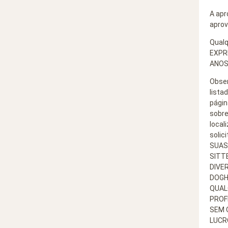
A apr
aprov
Qualq
EXPR
ANOS
Obser
lista
págin
sobre
local
solic
SUAS
SITT
DIVE
DOGH
QUAL
PROF
SEM 
LUCR