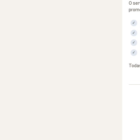
O ser
promo
Todas