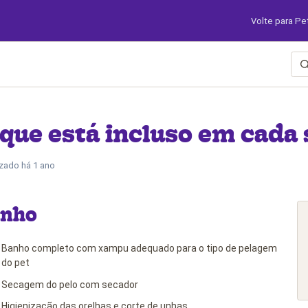
Volte para Pe
que está incluso em cada 
izado
há 1 ano
nho
Banho completo com xampu adequado para o tipo de pelagem
do pet
Secagem do pelo com secador
Higienização das orelhas e corte de unhas