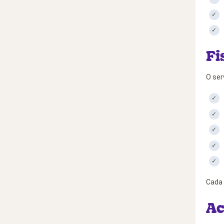
Fi
O ser
Cada 
Ac