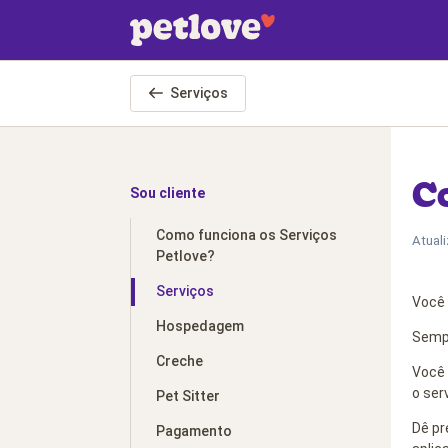
Pular para o conteúdo principal
Serviços
C
Sou cliente
Como funciona os Serviços
Atual
Petlove?
Serviços
Você 
Hospedagem
Sempr
Creche
Você 
o ser
Pet Sitter
Dê pr
Pagamento