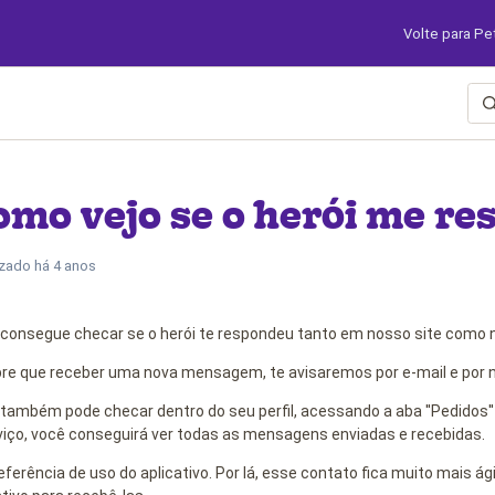
Volte para Pe
omo vejo se o herói me r
izado
há 4 anos
consegue checar se o herói te respondeu tanto em nosso site como no
e que receber uma nova mensagem, te avisaremos por e-mail e por no
também pode checar dentro do seu perfil, acessando a aba ''Pedidos''
viço, você conseguirá ver todas as mensagens enviadas e recebidas.
eferência de uso do aplicativo. Por lá, esse contato fica muito mais ági